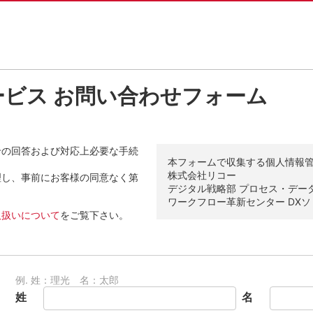
ービス お問い合わせフォーム
せの回答および対応上必要な手続
本フォームで収集する個人情報
株式会社リコー
理し、事前にお客様の同意なく第
デジタル戦略部 プロセス・データ
ワークフロー革新センター DX
取扱いについて
をご覧下さい。
例. 姓：理光 名：太郎
姓
名