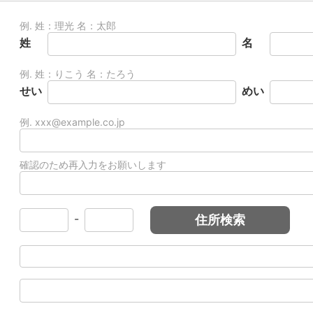
例. 姓：理光 名：太郎
姓
名
例. 姓：りこう 名：たろう
せい
めい
例. xxx@example.co.jp
確認のため再入力をお願いします
-